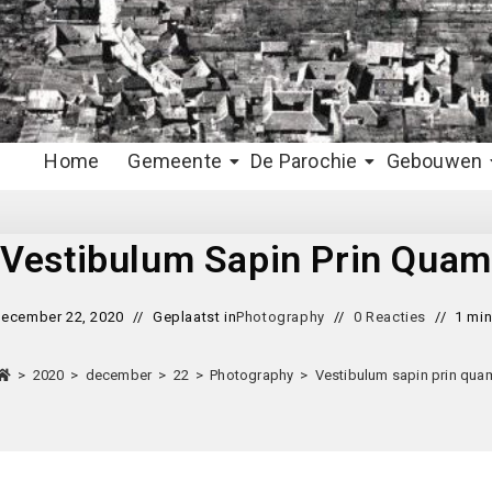
Home
Gemeente
De Parochie
Gebouwen
Vestibulum Sapin Prin Quam
ecember 22, 2020
Geplaatst in
Photography
0 Reacties
1 min
>
2020
>
december
>
22
>
Photography
>
Vestibulum sapin prin qua