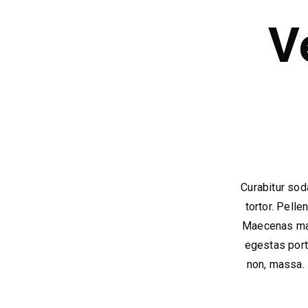
V
Curabitur soda
tortor. Pell
Maecenas matt
egestas portt
non, massa. 