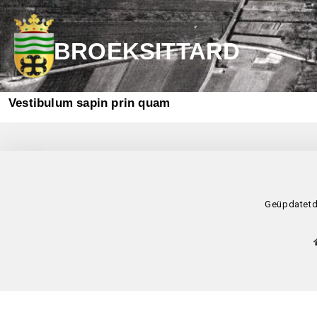
BROEKSITTARD
Vestibulum sapin prin quam
Geüpdatet
d