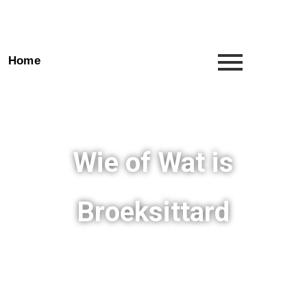
Home
Wie of Wat is
Broeksittard
Broeksittard is een oude gemeenschap.