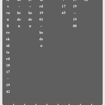
s
-
–
rd
17
19
va
he
he
19
45
–
n
de
de
01
19
B
n
n
–
88
ro
he
ek
de
sit
n
ta
rd
18
17
-
19
42