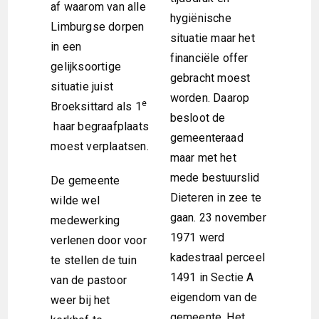
af waarom van alle
hygiënische
Limburgse dorpen
situatie maar het
in een
financiële offer
gelijksoortige
gebracht moest
situatie juist
worden. Daarop
e
Broeksittard als 1
besloot de
haar begraafplaats
gemeenteraad
moest verplaatsen.
maar met het
mede bestuurslid
De gemeente
Dieteren in zee te
wilde wel
gaan. 23 november
medewerking
1971 werd
verlenen door voor
kadestraal perceel
te stellen de tuin
1491 in Sectie A
van de pastoor
eigendom van de
weer bij het
gemeente. Het