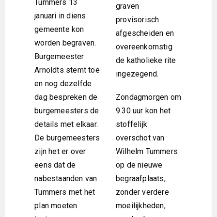
Tummers 13
graven
januari in diens
provisorisch
gemeente kon
afgescheiden en
worden begraven.
overeenkomstig
Burgemeester
de katholieke rite
Arnoldts stemt toe
ingezegend.
en nog dezelfde
dag bespreken de
Zondagmorgen om
burgemeesters de
9.30 uur kon het
details met elkaar.
stoffelijk
De burgemeesters
overschot van
zijn het er over
Wilhelm Tummers
eens dat de
op de nieuwe
nabestaanden van
begraafplaats,
Tummers met het
zonder verdere
plan moeten
moeilijkheden,