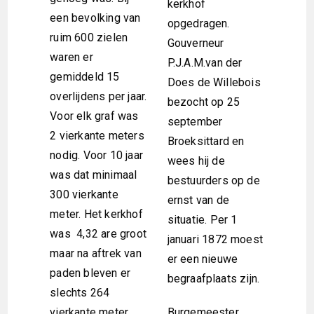
kerkhof
een bevolking van
opgedragen.
ruim 600 zielen
Gouverneur
waren er
P.J.A.M.van der
gemiddeld 15
Does de Willebois
overlijdens per jaar.
bezocht op 25
Voor elk graf was
september
2 vierkante meters
Broeksittard en
nodig. Voor 10 jaar
wees hij de
was dat minimaal
bestuurders op de
300 vierkante
ernst van de
meter. Het kerkhof
situatie. Per 1
was 4,32 are groot
januari 1872 moest
maar na aftrek van
er een nieuwe
paden bleven er
begraafplaats zijn.
slechts 264
vierkante meter
Burgemeester