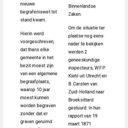
nieuwe
Binnenlandse
begrafeniswet tot
Zaken.
stand kwam.
Om de situatie ter
Hierin werd
plaatse nog eens
voorgeschreven,
nader te bekijken
dat thans elke
werden 2
gemeente in het
geneeskundige
bezit moest zijn
inspecteurs, W.F.P.
van een algemene
Kiehl uit Utrecht en
begraafplaats,
B. Carsten van
waarop 10 jaar
Zuid-Holland naar
moest kunnen
Broeksittard
worden begraven
gestuurd. In hun
zonder dat er
rapport van 19
graven geruimd
maart 1871