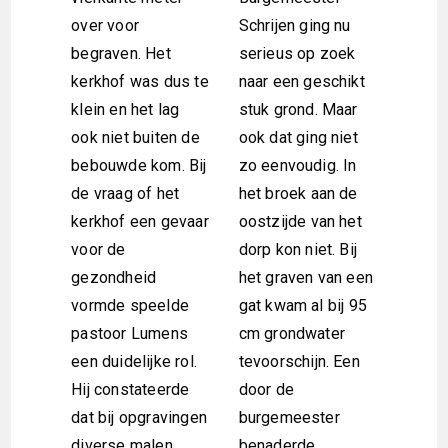
over voor
Schrijen ging nu
begraven. Het
serieus op zoek
kerkhof was dus te
naar een geschikt
klein en het lag
stuk grond. Maar
ook niet buiten de
ook dat ging niet
bebouwde kom. Bij
zo eenvoudig. In
de vraag of het
het broek aan de
kerkhof een gevaar
oostzijde van het
voor de
dorp kon niet. Bij
gezondheid
het graven van een
vormde speelde
gat kwam al bij 95
pastoor Lumens
cm grondwater
een duidelijke rol.
tevoorschijn. Een
Hij constateerde
door de
dat bij opgravingen
burgemeester
diverse malen
benaderde