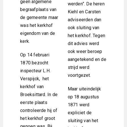
geen algemene
werden”. De heren
begraafplaats van
Kiehl en Carsten
de gemeente maar
adviseerden dan
was het kerkhof
ook sluiting van
eigendom van de
het kerkhof. Tegen
kerk.
dit advies werd
ook weer beroep
Op 14 februari
aangetekend en de
1870 bezocht
strijd werd
inspecteur L.H.
voortgezet.
Verspijck, het
kerkhof van
Maar uiteindelijk
Broeksittard. In de
op 18 augustus
eerste plaats
1871 werd
controleerde hij of
expliciet de
het kerkhof groot
sluiting van het
genoeg was. Bij