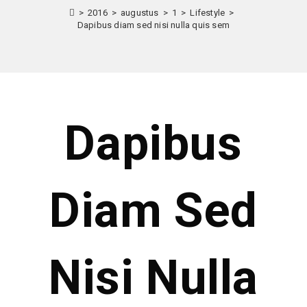
>
2016
>
augustus
>
1
>
Lifestyle
>
Dapibus diam sed nisi nulla quis sem
Dapibus
Diam Sed
Nisi Nulla