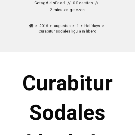
Getagd als
Food
0 Reacties
2 minuten gelezen
>
2016
>
augustus
>
1
>
Holidays
>
Curabitur sodales ligula in libero
Curabitur
Sodales